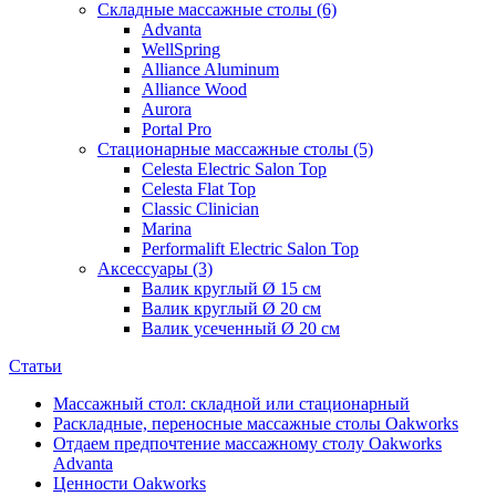
Складные массажные столы (6)
Advanta
WellSpring
Alliance Aluminum
Alliance Wood
Aurora
Portal Pro
Стационарные массажные столы (5)
Celesta Electric Salon Top
Celesta Flat Top
Classic Сlinician
Marina
Performalift Electric Salon Top
Аксессуары (3)
Валик круглый Ø 15 см
Валик круглый Ø 20 см
Валик усеченный Ø 20 см
Статьи
Массажный стол: складной или стационарный
Раскладные, переносные массажные столы Oakworks
Отдаем предпочтение массажному столу Oakworks
Advanta
Ценности Oakworks